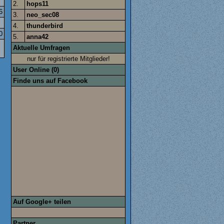
2.
hops11
6
3.
neo_sec08
4.
thunderbird
0
5.
anna42
Aktuelle Umfragen
nur für registrierte Mitglieder!
User Online (0)
Finde uns auf Facebook
Auf Google+ teilen
Partner