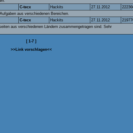
en.
C-tecx
Hackits
27.11.2012
22236
9 Aufgaben aus verschiedenen Bereichen.
C-tecx
Hackits
27.11.2012
21977
geseiten aus verschiedenen Ländern zusammengetragen sind. Sehr
[
1-7
]
>>Link vorschlagen<<