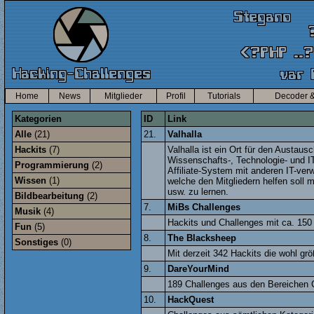
Home
News
Mitglieder
Profil
Tutorials
Decoder &
Kategorien
ID
Link
Alle
(21)
21.
Valhalla
Hackits
(7)
Valhalla ist ein Ort für den Austau
Wissenschafts-, Technologie- und IT
Programmierung
(2)
Affiliate-System mit anderen IT-ver
Wissen
(1)
welche den Mitgliedern helfen soll
usw. zu lernen.
Bildbearbeitung
(2)
7.
MiBs Challenges
Musik
(4)
Hackits und Challenges mit ca. 15
Fun
(5)
8.
The Blacksheep
Sonstiges
(0)
Mit derzeit 342 Hackits die wohl grö
9.
DareYourMind
189 Challenges aus den Bereichen 
10.
HackQuest