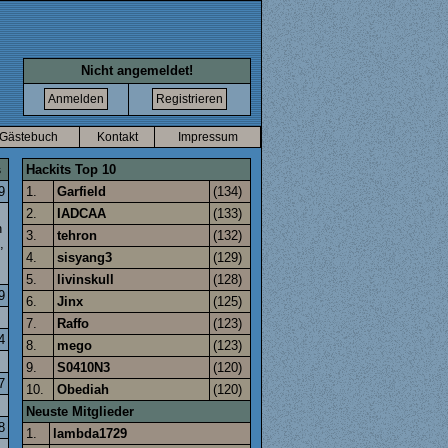
Nicht angemeldet!
Gästebuch
Kontakt
Impressum
s
Hackits Top 10
9
1.
Garfield
(134)
2.
IADCAA
(133)
n
3.
tehron
(132)
,
4.
sisyang3
(129)
5.
livinskull
(128)
9
6.
Jinx
(125)
7.
Raffo
(123)
4
8.
mego
(123)
9.
S0410N3
(120)
7
10.
Obediah
(120)
Neuste Mitglieder
8
1.
lambda1729