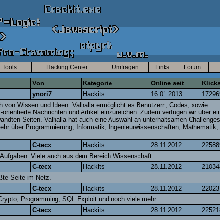
 Tools
Hacking Center
Umfragen
Links
Forum
Von
Kategorie
Online seit
Klick
ynori7
Hackits
16.01.2013
17296
sch von Wissen und Ideen. Valhalla ermöglicht es Benutzern, Codes, sowie
-orientierte Nachrichten und Artikel einzureichen. Zudem verfügen wir über ei
wandten Seiten. Valhalla hat auch eine Auswahl an unterhaltsamen Challenges
 mehr über Programmierung, Informatik, Ingenieurwissenschaften, Mathematik,
C-tecx
Hackits
28.11.2012
22588
0 Aufgaben. Viele auch aus dem Bereich Wissenschaft
C-tecx
Hackits
28.11.2012
21034
ßte Seite im Netz.
C-tecx
Hackits
28.11.2012
22023
Crypto, Programming, SQL Exploit und noch viele mehr.
C-tecx
Hackits
28.11.2012
22521