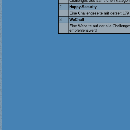
Challenges aus sämtlichen Kategori
2.
Happy-Security
Eine Challengeseite mit derzeit 17
3.
WeChall
Eine Website auf der alle Challen
empfehlenswert!