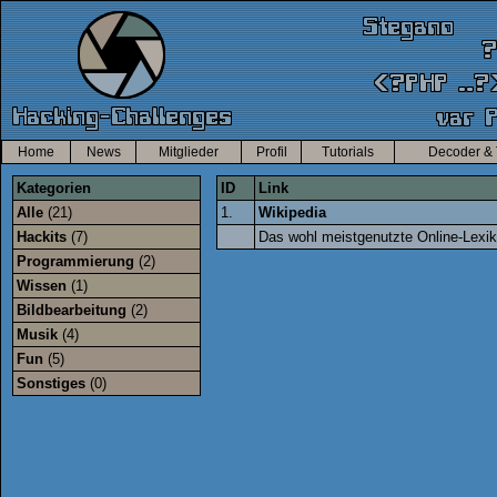
Home
News
Mitglieder
Profil
Tutorials
Decoder & 
Kategorien
ID
Link
Alle
(21)
1.
Wikipedia
Hackits
(7)
Das wohl meistgenutzte Online-Lexik
Programmierung
(2)
Wissen
(1)
Bildbearbeitung
(2)
Musik
(4)
Fun
(5)
Sonstiges
(0)