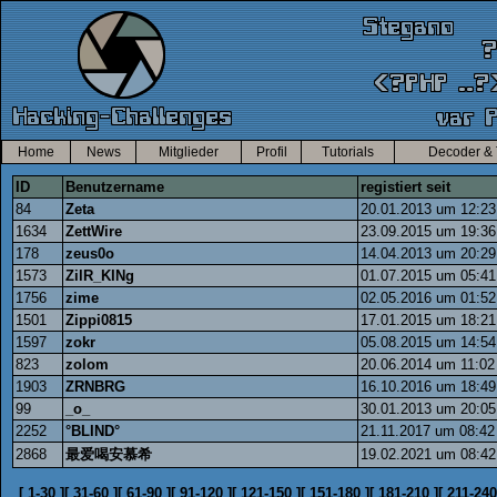
Home
News
Mitglieder
Profil
Tutorials
Decoder & 
ID
Benutzername
registiert seit
84
Zeta
20.01.2013 um 12:23
1634
ZettWire
23.09.2015 um 19:36
178
zeus0o
14.04.2013 um 20:29
1573
ZilR_KINg
01.07.2015 um 05:41
1756
zime
02.05.2016 um 01:52
1501
Zippi0815
17.01.2015 um 18:21
1597
zokr
05.08.2015 um 14:54
823
zolom
20.06.2014 um 11:02
1903
ZRNBRG
16.10.2016 um 18:49
99
_o_
30.01.2013 um 20:05
2252
°BLIND°
21.11.2017 um 08:42
2868
最爱喝安慕希
19.02.2021 um 08:42
[
1-30
]
[
31-60
]
[
61-90
]
[
91-120
]
[
121-150
]
[
151-180
]
[
181-210
]
[
211-240