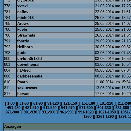
772
clytorock
19.05.2014 um 21:19
778
xxtaxi
21.05.2014 um 17:25
781
neffov
22.05.2014 um 11:51
784
michi018
25.05.2014 um 13:47
785
Arowx
25.05.2014 um 14:07
786
kuebi
25.05.2014 um 21:05
788
Strawhats
26.05.2014 um 21:54
791
foordo
29.05.2014 um 21:15
792
Hellborn
30.05.2014 um 00:32
798
gude
03.06.2014 um 07:43
800
un4uth0r1z3d
03.06.2014 um 15:53
801
downthemall
03.06.2014 um 16:54
804
n14fred
05.06.2014 um 07:04
808
darkbesenstiel
08.06.2014 um 10:55
810
Paarn
11.06.2014 um 15:54
811
xaxlucaxax
13.06.2014 um 16:56
817
hervas
17.06.2014 um 10:29
[
1-30
]
[
31-60
]
[
61-90
]
[
91-120
]
[
121-150
]
[
151-180
]
[
181-210
]
[
211-240
451-480
]
[
481-510
]
[
511-540
]
[
541-570
]
[
571-600
]
[
601-630
]
[
631-660
871-900
]
[
901-930
]
[
931-960
]
[
961-990
]
[
991-1020
]
[
1021-1050
]
[
1051-
1260
]
[
1261-1290
]
[
1291-1
Anzeigen