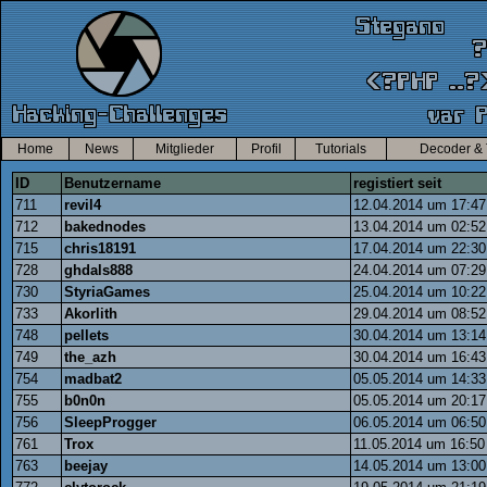
Home
News
Mitglieder
Profil
Tutorials
Decoder & 
ID
Benutzername
registiert seit
711
revil4
12.04.2014 um 17:47
712
bakednodes
13.04.2014 um 02:52
715
chris18191
17.04.2014 um 22:30
728
ghdals888
24.04.2014 um 07:29
730
StyriaGames
25.04.2014 um 10:22
733
Akorlith
29.04.2014 um 08:52
748
pellets
30.04.2014 um 13:14
749
the_azh
30.04.2014 um 16:43
754
madbat2
05.05.2014 um 14:33
755
b0n0n
05.05.2014 um 20:17
756
SleepProgger
06.05.2014 um 06:50
761
Trox
11.05.2014 um 16:50
763
beejay
14.05.2014 um 13:00