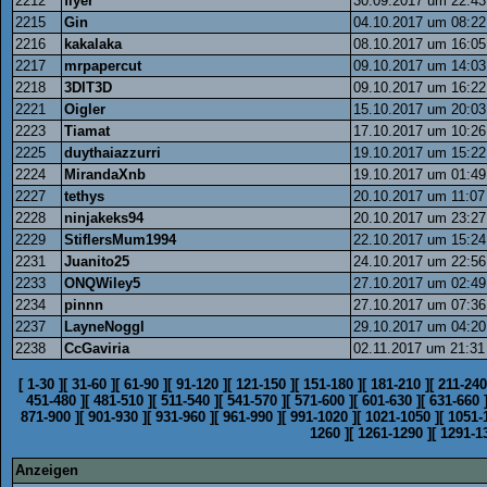
2212
flyer
30.09.2017 um 22:43
2215
Gin
04.10.2017 um 08:22
2216
kakalaka
08.10.2017 um 16:05
2217
mrpapercut
09.10.2017 um 14:03
2218
3DIT3D
09.10.2017 um 16:22
2221
Oigler
15.10.2017 um 20:03
2223
Tiamat
17.10.2017 um 10:26
2225
duythaiazzurri
19.10.2017 um 15:22
2224
MirandaXnb
19.10.2017 um 01:49
2227
tethys
20.10.2017 um 11:07
2228
ninjakeks94
20.10.2017 um 23:27
2229
StiflersMum1994
22.10.2017 um 15:24
2231
Juanito25
24.10.2017 um 22:56
2233
ONQWiley5
27.10.2017 um 02:49
2234
pinnn
27.10.2017 um 07:36
2237
LayneNoggl
29.10.2017 um 04:20
2238
CcGaviria
02.11.2017 um 21:31
[
1-30
]
[
31-60
]
[
61-90
]
[
91-120
]
[
121-150
]
[
151-180
]
[
181-210
]
[
211-240
451-480
]
[
481-510
]
[
511-540
]
[
541-570
]
[
571-600
]
[
601-630
]
[
631-660
871-900
]
[
901-930
]
[
931-960
]
[
961-990
]
[
991-1020
]
[
1021-1050
]
[
1051-
1260
]
[
1261-1290
]
[
1291-1
Anzeigen