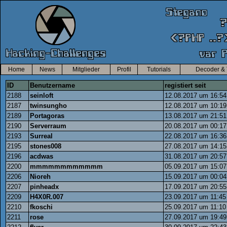
Home
News
Mitglieder
Profil
Tutorials
Decoder & 
ID
Benutzername
registiert seit
2188
seinloft
12.08.2017 um 16:54
2187
twinsungho
12.08.2017 um 10:19
2189
Portagoras
13.08.2017 um 21:51
2190
Serverraum
20.08.2017 um 00:17
2193
Surreal
22.08.2017 um 16:36
2195
stones008
27.08.2017 um 14:15
2196
acdwas
31.08.2017 um 20:57
2200
mmmmmmmmmmmm
05.09.2017 um 15:07
2206
Nioreh
15.09.2017 um 00:04
2207
pinheadx
17.09.2017 um 20:55
2209
H4X0R.007
23.09.2017 um 11:45
2210
fkoschi
25.09.2017 um 11:10
2211
rose
27.09.2017 um 19:49