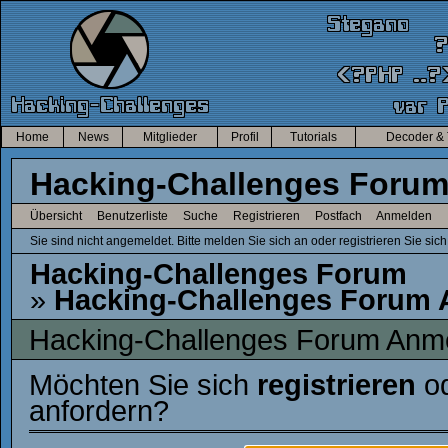
Home
News
Mitglieder
Profil
Tutorials
Decoder & 