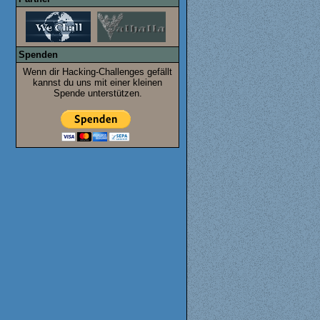
Spenden
Wenn dir Hacking-Challenges gefällt
kannst du uns mit einer kleinen
Spende unterstützen.