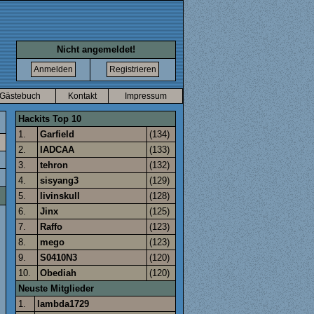
Nicht angemeldet!
Gästebuch
Kontakt
Impressum
Hackits Top 10
1.
Garfield
(134)
2.
IADCAA
(133)
3.
tehron
(132)
4.
sisyang3
(129)
5.
livinskull
(128)
6.
Jinx
(125)
7.
Raffo
(123)
8.
mego
(123)
9.
S0410N3
(120)
10.
Obediah
(120)
Neuste Mitglieder
1.
lambda1729