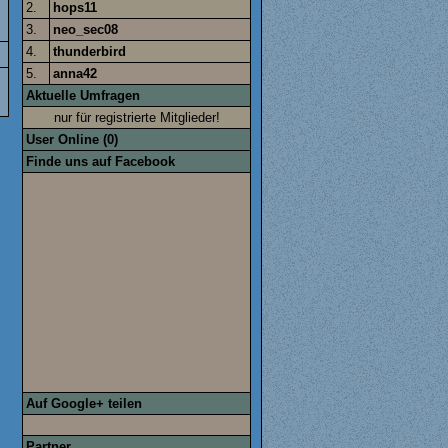
2.
hops11
3.
neo_sec08
4.
thunderbird
5.
anna42
Aktuelle Umfragen
nur für registrierte Mitglieder!
User Online (0)
Finde uns auf Facebook
Auf Google+ teilen
Partner