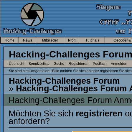
Home
News
Mitglieder
Profil
Tutorials
Decoder & 