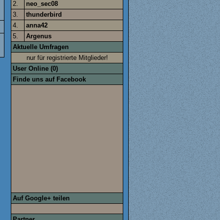
2.
neo_sec08
3.
thunderbird
4.
anna42
5.
Argenus
Aktuelle Umfragen
nur für registrierte Mitglieder!
User Online (0)
Finde uns auf Facebook
Auf Google+ teilen
Partner