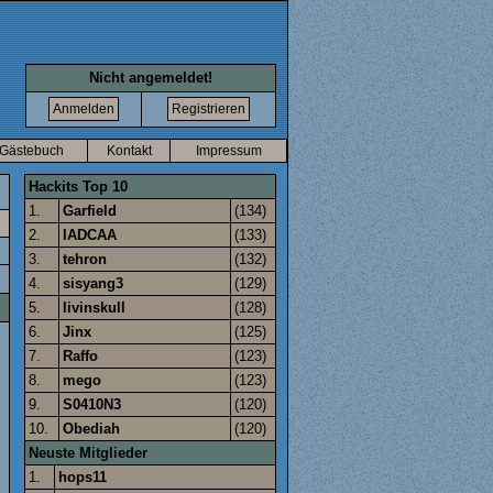
Nicht angemeldet!
Gästebuch
Kontakt
Impressum
Hackits Top 10
1.
Garfield
(134)
2.
IADCAA
(133)
3.
tehron
(132)
4.
sisyang3
(129)
5.
livinskull
(128)
6.
Jinx
(125)
7.
Raffo
(123)
8.
mego
(123)
9.
S0410N3
(120)
10.
Obediah
(120)
Neuste Mitglieder
1.
hops11