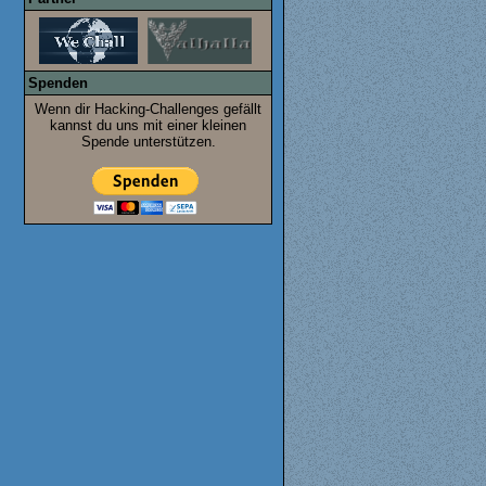
Spenden
Wenn dir Hacking-Challenges gefällt
kannst du uns mit einer kleinen
Spende unterstützen.