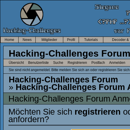
Home
News
Mitglieder
Profil
Tutorials
Decoder & 